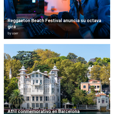
Reggaeton Beach Festival anuncia su octava
gira
by
user
Atril conmemorativo en Barcelona