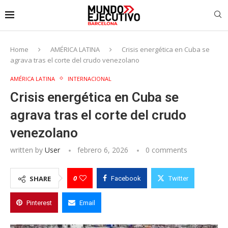
Home
AMÉRICA LATINA
Crisis energética en Cuba se
agrava tras el corte del crudo venezolano
AMÉRICA LATINA
INTERNACIONAL
Crisis energética en Cuba se
agrava tras el corte del crudo
venezolano
written by
User
febrero 6, 2026
0 comments
0
SHARE
Facebook
Twitter
Pinterest
Email